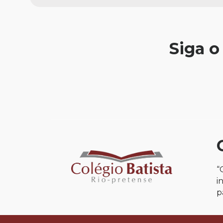
Siga o
“
i
p